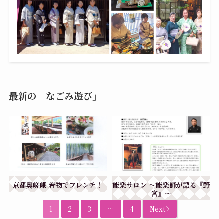
最新の「なごみ遊び」
京都奥嵯峨 着物でフレンチ！
能楽サロン ～能楽師が語る『野
宮』～
1
2
3
…
4
Next